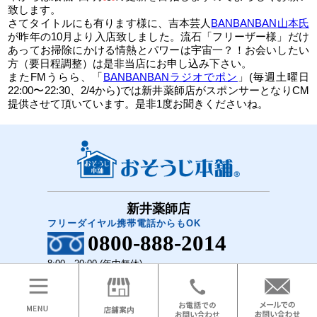
致します。
さてタイトルにも有ります様に、吉本芸人
BANBANBAN山本氏
が昨年の10月より入店致しました。流石「フリーザー様」だけ
あってお掃除にかける情熱とパワーは宇宙一？！お会いしたい
方（要日程調整）は是非当店にお申し込み下さい。
またFMうらら、「
BANBANBANラジオでポン
」(毎週土曜日
22:00〜22:30、2/4から)では新井薬師店がスポンサーとなりCM
提供させて頂いています。是非1度お聞きくださいね。
新井薬師店
フリーダイヤル携帯電話からもOK
0800-888-2014
8:00～20:00 (年中無休)
COPYRIGHT(C)2018 おそうじ本舗 新井薬師店 All Rights Reserved.